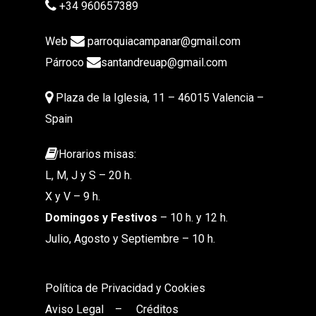
+34 960657389
Web
parroquiacampanar@gmail.com
Párroco
santandreuap@gmail.com
Plaza de la Iglesia, 11 – 46015 Valencia –
Spain
Horarios misas:
L, M, J y S – 20 h.
X y V – 9 h.
Domingos y Festivos
– 10 h. y 12 h.
Julio, Agosto y Septiembre – 10 h.
Política de Privacidad y Cookies
Aviso Legal
–
Créditos