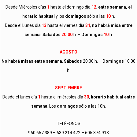
Desde Miércoles días
1
hasta el domingo día
12
,
entre semana,
el
horario habitual
y los
domingos
sólo a las
10
h.
Desde el Lunes dia
13
hasta el viernes día
31
,
no habrá misa entre
semana
,
Sábados
20:00
h. –
Domingos
10
h.
AGOSTO
No habrá misas entre semana
.
Sábados
20:00 h. –
Domingos
10:00
h.
SEPTIEMBRE
Desde el lunes día
1
hasta el miércoles día
30
,
horario habitual entre
semana
.
Los
domingos
sólo a las 10h.
TELÉFONOS
960.657.389 – 639.214.472 – 605.374.913