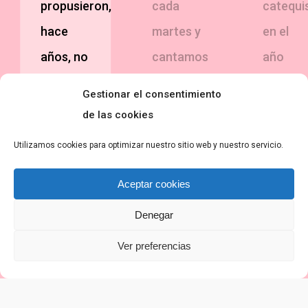
propusieron,
cada
catequi
hace
martes y
en el
años, no
cantamos
año
pensé
en la
1986,
Gestionar el consentimiento
que
misa del
cuando
de las cookies
sería
sábado.
comulg
Utilizamos cookies para optimizar nuestro sitio web y nuestro servicio.
algo tan
San
mis hijo
maravilloso
Agustín
me
Aceptar cookies
en mi
dijo: El
involuc
Denegar
vida.
que
con
Ver preferencias
Bendita
canta,
ellos y
sea la
ora dos
luego