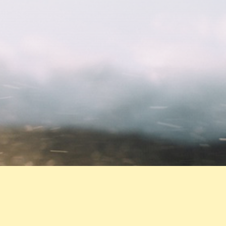
La Experiencia De Aprender
Más Sobre Jesús, Su Vida,
Su Palabra. Comentar,
Debatir, Preguntar.... Seguir
Su Camino.
Leer Más.