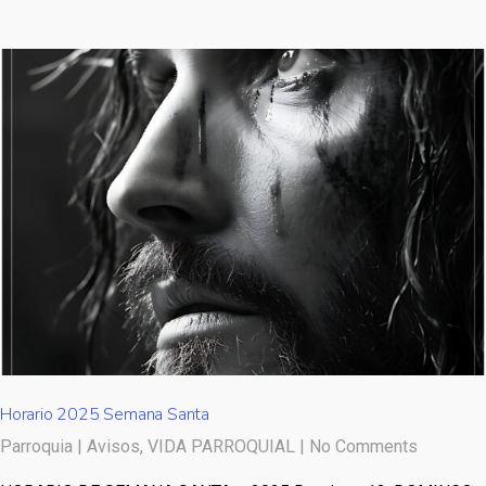
Horario 2025 Semana Santa
Parroquia
|
Avisos
,
VIDA PARROQUIAL
|
No Comments