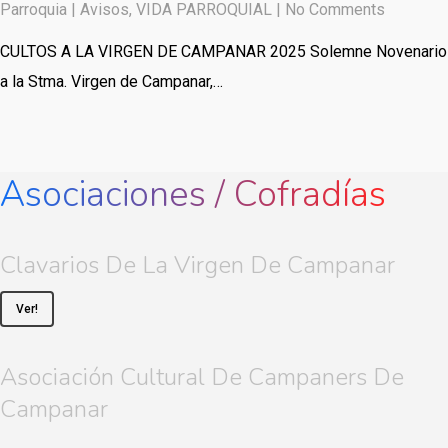
Parroquia
|
Avisos
,
VIDA PARROQUIAL
|
No Comments
CULTOS A LA VIRGEN DE CAMPANAR 2025 Solemne Novenario
a la Stma. Virgen de Campanar,…
Asociaciones / Cofradías
Clavarios De La Virgen De Campanar
Ver!
Asociación Cultural De Campaners De
Campanar