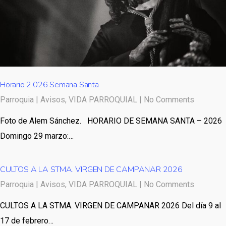
Horario 2.026 Semana Santa
Parroquia
|
Avisos
,
VIDA PARROQUIAL
|
No Comments
Foto de Alem Sánchez. HORARIO DE SEMANA SANTA – 2026
Domingo 29 marzo:…
CULTOS A LA STMA. VIRGEN DE CAMPANAR 2026
Parroquia
|
Avisos
,
VIDA PARROQUIAL
|
No Comments
CULTOS A LA STMA. VIRGEN DE CAMPANAR 2026 Del día 9 al
17 de febrero…