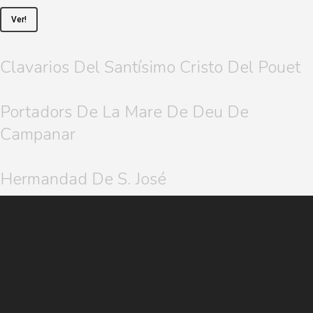
Ver!
Clavarios Del Santísimo Cristo Del Pouet
Portadors De La Mare De Deu De
Campanar
Hermandad De S. José