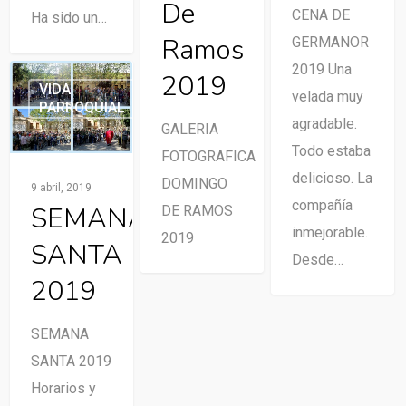
De
CENA DE
Ha sido un…
Ramos
GERMANOR
2019 Una
2019
VIDA
velada muy
PARROQUIAL
0
agradable.
GALERIA
Todo estaba
FOTOGRAFICA
delicioso. La
DOMINGO
9 abril, 2019
compañía
SEMANA
DE RAMOS
inmejorable.
2019
SANTA
Desde…
2019
SEMANA
SANTA 2019
Horarios y