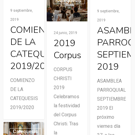
Catequesis
0
9 septiembre,
9 septiembre,
2019
2019
COMIENZO
ASAMBL
24 junio, 2019
DE LA
PARROQ
2019
CATEQUESIS
SEPTIE
Corpus
2019/2020
2019
CORPUS
CHRISTI
COMIENZO
ASAMBLEA
2019
DE LA
PARROQUIAL
Celebramos
CATEQUESIS
SEPTIEMBRE
la festividad
2019/2020
2019 El
del Corpus
próximo
Christi. Tras
viernes día
Catequesis
la