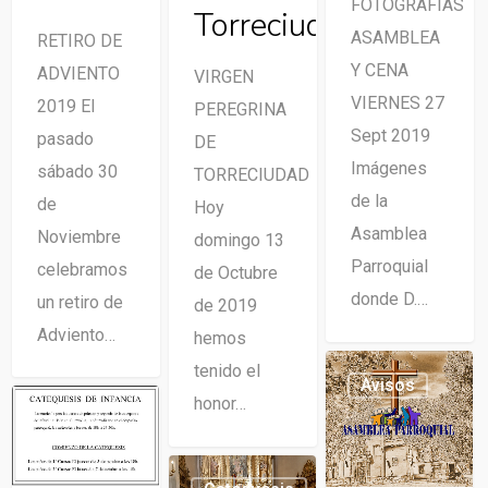
FOTOGRAFIAS
Torreciudad
ASAMBLEA
RETIRO DE
Y CENA
ADVIENTO
VIRGEN
VIERNES 27
2019 El
PEREGRINA
Sept 2019
pasado
DE
Imágenes
sábado 30
TORRECIUDAD
de la
de
Hoy
Asamblea
Noviembre
domingo 13
Parroquial
celebramos
de Octubre
donde D.…
un retiro de
de 2019
Adviento…
hemos
tenido el
Avisos
honor…
0
Avisos
0