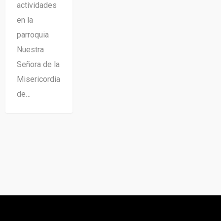
actividades
en la
parroquia
Nuestra
Señora de la
Misericordia
de…