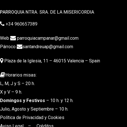
PARROQUIA NTRA. SRA. DE LA MISERICORDIA
+34 960657389
Web
parroquiacampanar@gmail.com
Párroco
santandreuap@gmail.com
Plaza de la Iglesia, 11 – 46015 Valencia – Spain
Horarios misas:
L, M, J y S – 20 h.
X y V – 9 h.
Domingos y Festivos
– 10 h. y 12 h.
Julio, Agosto y Septiembre – 10 h.
Política de Privacidad y Cookies
Aviso Legal
–
Créditos