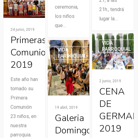
27, a las
0
ceremonia,
21h., tendrá
los niños
lugar la…
que…
24 junio, 2019
Primeras
VIDA
PARROQUIAL
Comuniones
VIDA
0
PARROQUIAL
0
2019
Este año han
2 junio, 2019
CENA
tomado su
Primera
DE
Comunión
19 abril, 2019
GERMA
Galeria
23 niños, en
2019
nuestra
Domingo
parroquia.