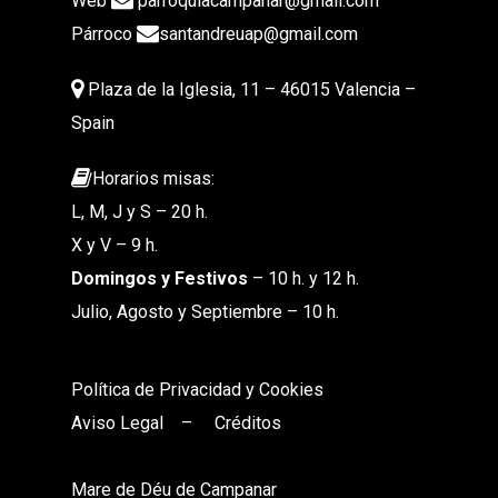
Web
parroquiacampanar@gmail.com
Párroco
santandreuap@gmail.com
Plaza de la Iglesia, 11 – 46015 Valencia –
Spain
Horarios misas:
L, M, J y S – 20 h.
X y V – 9 h.
Domingos y Festivos
– 10 h. y 12 h.
Julio, Agosto y Septiembre – 10 h.
Política de Privacidad y Cookies
Aviso Legal
–
Créditos
Mare de Déu de Campanar