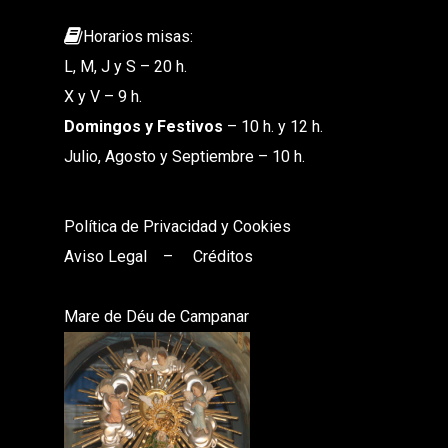
Horarios misas:
L, M, J y S – 20 h.
X y V – 9 h.
Domingos y Festivos
– 10 h. y 12 h.
Julio, Agosto y Septiembre – 10 h.
Política de Privacidad y Cookies
Aviso Legal
–
Créditos
Mare de Déu de Campanar