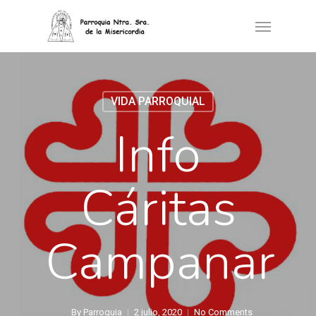
VIDA PARROQUIAL
Info
Cáritas
Campanar
By
Parroquia
2 julio, 2020
No Comments